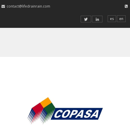
contact@lifedrainrain.com
es
en