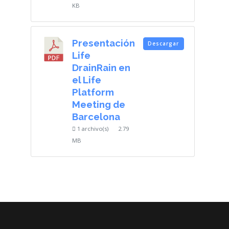
KB
Presentación
Descargar
Life
DrainRain en
el Life
Platform
Meeting de
Barcelona
1 archivo(s)
2.79
MB